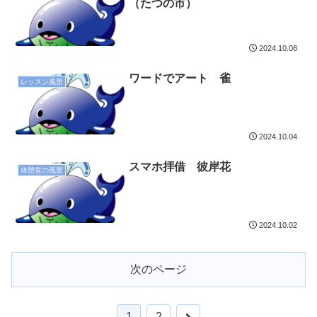
（たつの市）
2024.10.08
ワードでアート 雀
レッスン風景
2024.10.04
スマホ拝借 彼岸花
休憩室の風景
2024.10.02
次のページ
1
2