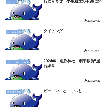
お取り寄せ 小布施堂の羊羹ほか
イベント
2024.10.25
タイピングⅡ
レッスン風景
2024.10.23
2024年 魚吹神社 網干駅前5屋
オーナーのつぶやき
台練り
2024.10.21
ピーマン と こいも
休憩室の風景