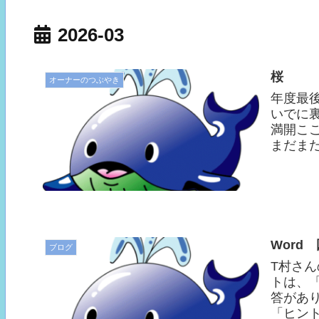
2026-03
桜
オーナーのつぶやき
年度最
いでに
満開こ
まだま
Word
ブログ
T村さ
トは、
答があ
「ヒン