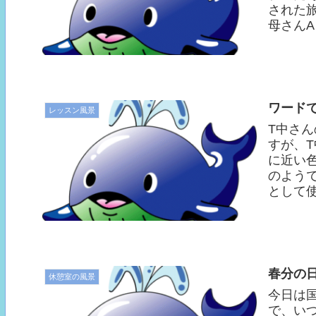
された
母さんAさ
ワード
レッスン風景
T中さ
すが、
に近い
のよう
として使
春分の
休憩室の風景
今日は
で、い