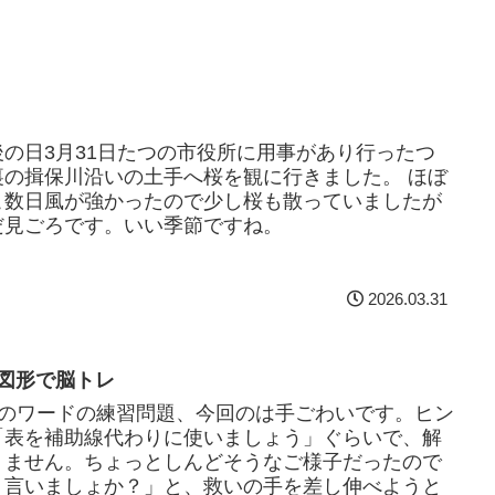
後の日3月31日たつの市役所に用事があり行ったつ
裏の揖保川沿いの土手へ桜を観に行きました。 ほぼ
こ数日風が強かったので少し桜も散っていましたが
だ見ごろです。いい季節ですね。
2026.03.31
 図形で脳トレ
んのワードの練習問題、今回のは手ごわいです。ヒン
「表を補助線代わりに使いましょう」ぐらいで、解
りません。ちょっとしんどそうなご様子だったので
ト言いましょか？」と、救いの手を差し伸べようと