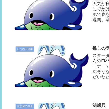
天気が
にでか
ホで春
週間、寒
推しの
日々の出来事
スター
んのF
ーナーで
👏そう
だいたた
法螺貝
休憩室の風景