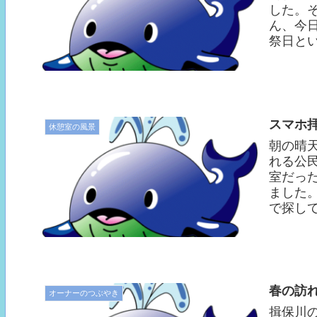
した。
ん、今
祭日とい
スマホ
休憩室の風景
朝の晴
れる公
室だっ
ました
で探して
春の訪
オーナーのつぶやき
揖保川