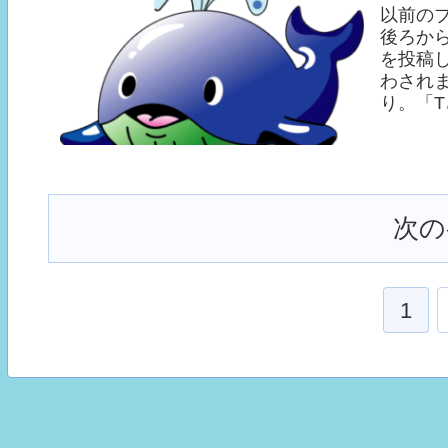
以前の
後ろか
を投稿
わされ
り。「T
次の
1