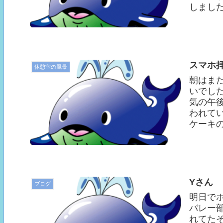
しました
スマホ
休憩室の風景
朝はま
いでし
気の午
われて
ケーキの
Yさん
ブログ
明日で
バレー
れてた