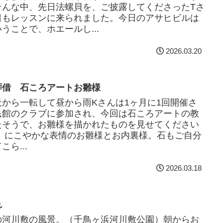
そんな中、先日法螺貝を、ご披露してくださったTさ
日もレッスンに来られました。今日のアサヒビルは
うことで、ホエールし...
2026.03.20
拝借 石ころアートお雛様
天から一転して昼から雨Kさんは1ヶ月に1回開催さ
民館のクラブに参加され、今回は石ころアートの教
たそうで、お雛様を描かれたものを見せてください
。 にこやかな表情のお雛様とお内裏様。石もご自分
こら...
2026.03.18
れ
の河川敷の風景。（千鳥ヶ浜河川敷公園）朝からお