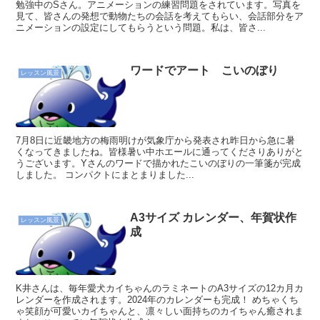
勉強中のSさん。アニメーションの練習問題をされています。写真を
見て、皆さんの発想で動物たちの会話を考えてもらい、会話部分をア
ニメーションの設定にしてもらうという問題。私は、皆さ...
ワードでアート こいのぼり
レッスン風景
7月8日に近畿地方の梅雨明けが気象庁から発表され昨日から急に暑
くなってきましたね。皆様暑い中ホエールに通ってくださりありがと
うございます。Yさんのワードで描かれたこいのぼりの一筆箋が完成
しました。 コンパクトにまとまりました...
A3サイズ カレンダー、年賀状作
レッスン風景
成
K井さんは、毎年愛犬カイちゃんのラミネートのA3サイズの12カ月カ
レンダーを作成されます。2024年のカレンダーも完成！ めちゃくち
ゃ笑顔が可愛いカイちゃんと、凛々しい面持ちのカイちゃん癒されま