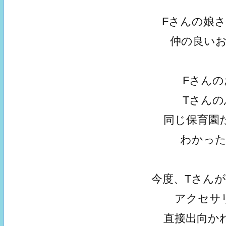
Fさんの娘
仲の良い
Fさん
Tさん
同じ保育園
わかっ
今度、Tさん
アクセサ
直接出向か