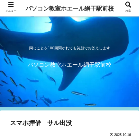
パソコン教室ホエール網干駅前校
メニュー
検索
同じことを100回聞かれても笑顔でお答えします
パソコン教室ホエール網干駅前校
スマホ拝借 サル出没
2025.10.16