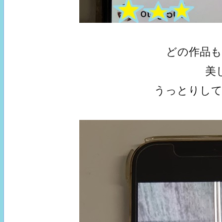
どの作品
美
うっとりし