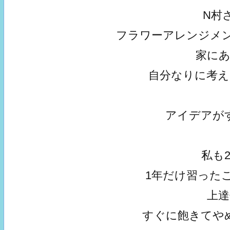
N村
フラワーアレンジメ
家に
自分なりに考
アイデアが
私も
1年だけ習った
上
すぐに飽きてや