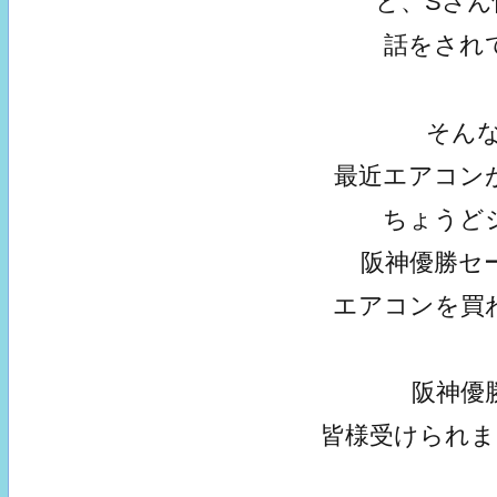
と、Sさ
話をされ
そん
最近エアコン
ちょうど
阪神優勝セ
エアコンを買
阪神優
皆様受けられ