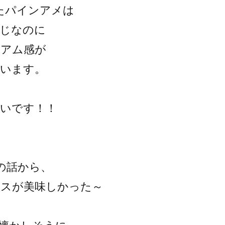
たパインアメは
同じなのに
ミアム感が
ています。
いいです！！
の話から、
イスが美味しかった～