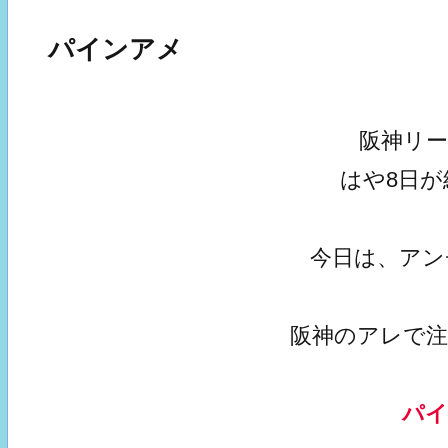
パインアメ
阪神リ
はや8日
今日は、アン
阪神のアレで
パ