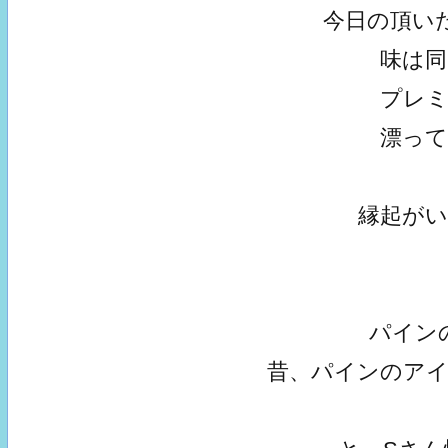
今日の頂い
味は
プレ
漂っ
縁起が
パイン
昔、パインのア