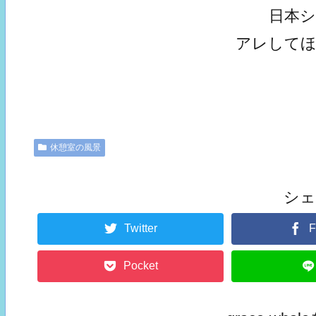
日本
アレして
休憩室の風景
シ
Twitter
F
Pocket