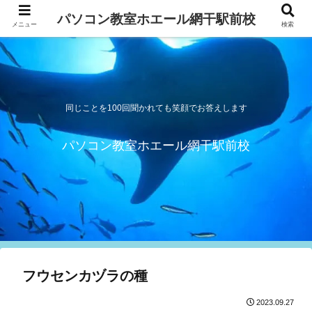
パソコン教室ホエール網干駅前校
メニュー
検索
同じことを100回聞かれても笑顔でお答えします
パソコン教室ホエール網干駅前校
フウセンカヅラの種
2023.09.27