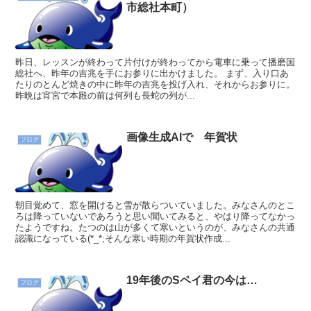
市総社本町）
昨日、レッスンが終わって片付けが終わってから電車に乗って播磨国
総社へ、昨年の吉兆を手にお参りに出かけました。 まず、入り口あ
たりのとんど焼きの中に昨年の吉兆を投げ入れ、それからお参りに。
昨晩は宵宮で本殿の前は何列も長蛇の列が...
画像生成AIで 年賀状
ブログ
朝目覚めて、窓を開けると雪が散らついていました。みなさんのとこ
ろは降っていないであろうと思い聞いてみると、やはり降ってなかっ
たようですね。たつのは山が多くて寒いというのが、みなさんの共通
認識になっている(*_*;そんな寒い時期の年賀状作成...
19年後のSペイ君の今は…
ブログ