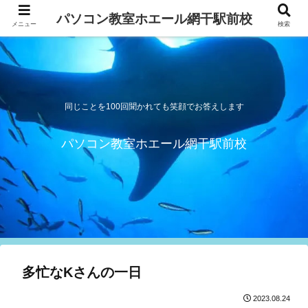
パソコン教室ホエール網干駅前校
メニュー
検索
同じことを100回聞かれても笑顔でお答えします
パソコン教室ホエール網干駅前校
多忙なKさんの一日
2023.08.24