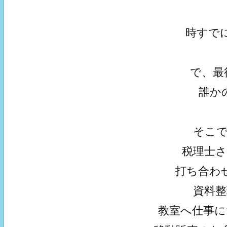
時すでに
で、最
誰か
そこ
税理士
打ち合わ
資料
教室へ仕事