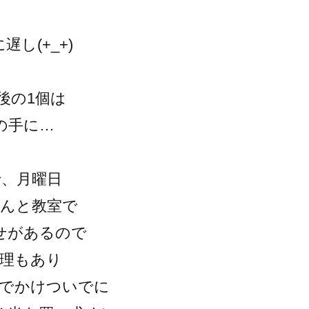
遅し(+_+)
後の1個は
の手に…
で、月曜日
さんと教室で
せがあるので
整理もあり
にでかけついでに