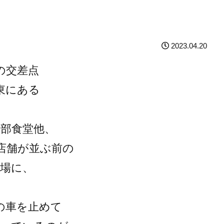
2023.04.20
の交差点
東にある
田部食堂他、
店舗が並ぶ前の
車場に、
の車を止めて