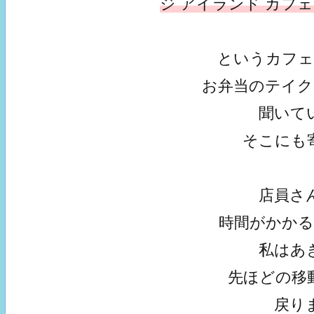
ジ アイランド カフェ （
というカフ
お弁当のテイ
聞いて
そこにも
店員さ
時間がかか
私はあ
先ほどの移
戻り