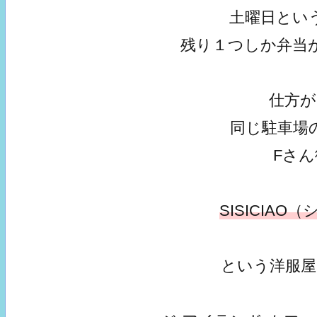
土曜日とい
残り１つしか弁当
仕方
同じ駐車場
Fさ
SISICIA
という洋服