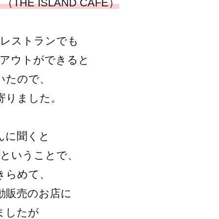
THE ISLAND CAFE）
ェレストランでも
クアウトができると
いたので、
寄りました。
んに聞くと
るということで、
きらめて、
動販売のお店に
ましたが