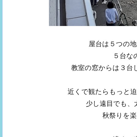
屋台は５つの
５台な
教室の窓からは３台
近くで観たらもっと
少し遠目でも、
秋祭りを