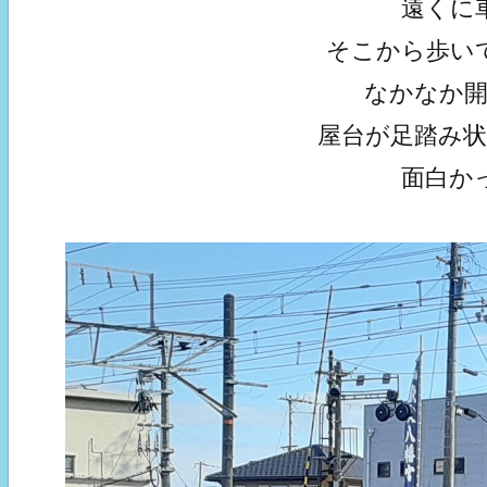
遠くに
そこから歩い
なかなか
屋台が足踏み
面白か