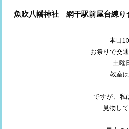
魚吹八幡神社 網干駅前屋台練り
本日1
お祭りで交
土曜
教室
ですが、私
見物し