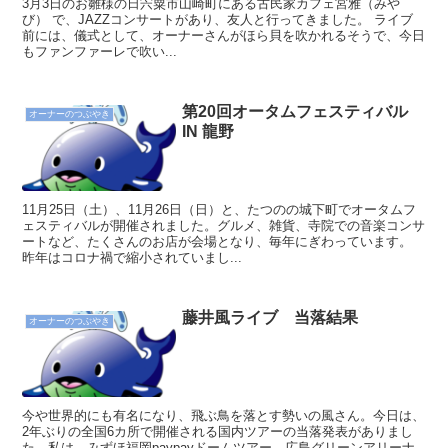
3月3日のお雛様の日宍粟市山崎町にある古民家カフェ宮雅（みや
び） で、JAZZコンサートがあり、友人と行ってきました。 ライブ
前には、儀式として、オーナーさんがほら貝を吹かれるそうで、今日
もファンファーレで吹い...
第20回オータムフェスティバル
オーナーのつぶやき
IN 龍野
11月25日（土）、11月26日（日）と、たつのの城下町でオータムフ
ェスティバルが開催されました。グルメ、雑貨、寺院での音楽コンサ
ートなど、たくさんのお店が会場となり、毎年にぎわっています。
昨年はコロナ禍で縮小されていまし...
藤井風ライブ 当落結果
オーナーのつぶやき
今や世界的にも有名になり、飛ぶ鳥を落とす勢いの風さん。今日は、
2年ぶりの全国6カ所で開催される国内ツアーの当落発表がありまし
た。私は、みずほ福岡paypayドームツアー、広島グリーンアリーナ