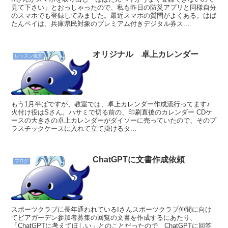
見て下さい」とおっしゃったので、私も昨日の防災アプリと同様自分
のスマホでも登録してみました。最近スマホの質問がよくある。はば
たんペイは、兵庫県民対象のプレミアム付きデジタル券ス...
オリジナル 卓上カレンダー
レッスン風景
もう1月半ばですが、教室では、卓上カレンダー作成流行ってます♪
火付け役はSさん。ハサミで切る前の、印刷直後のカレンダー CDケ
ースの大きさの卓上カレンダーがダイソーに売っていたので、そのプ
ラスチックケースに入れて立て掛けるタ...
ChatGPTに文書作成依頼
ブログ
スポーツクラブに長年通われているIさんスポーツクラブ仲間に向け
てビアガーデン参加者募集の回覧の文書を作成するにあたり、
「ChatGPTに考えてほしい」とのことだったので、ChatGPTに回答