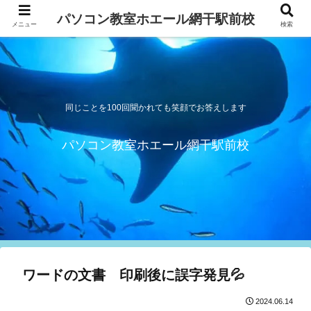
パソコン教室ホエール網干駅前校
メニュー
検索
同じことを100回聞かれても笑顔でお答えします
パソコン教室ホエール網干駅前校
ワードの文書 印刷後に誤字発見💦
2024.06.14