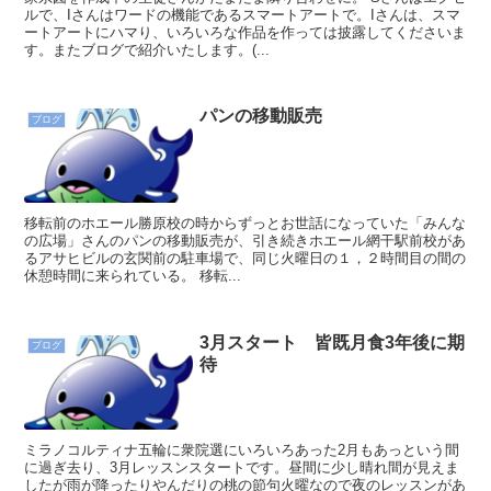
ルで、Iさんはワードの機能であるスマートアートで。Iさんは、スマ
ートアートにハマり、いろいろな作品を作っては披露してくださいま
す。またブログで紹介いたします。(...
パンの移動販売
ブログ
移転前のホエール勝原校の時からずっとお世話になっていた「みんな
の広場」さんのパンの移動販売が、引き続きホエール網干駅前校があ
るアサヒビルの玄関前の駐車場で、同じ火曜日の１，２時間目の間の
休憩時間に来られている。 移転...
3月スタート 皆既月食3年後に期
ブログ
待
ミラノコルティナ五輪に衆院選にいろいろあった2月もあっという間
に過ぎ去り、3月レッスンスタートです。昼間に少し晴れ間が見えま
したが雨が降ったりやんだりの桃の節句火曜なので夜のレッスンがあ