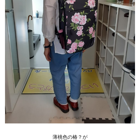
薄桃色の椿？が