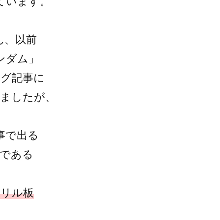
ています。
ん、以前
ンダム」
ログ記事に
れましたが、
事で出る
材である
クリル板