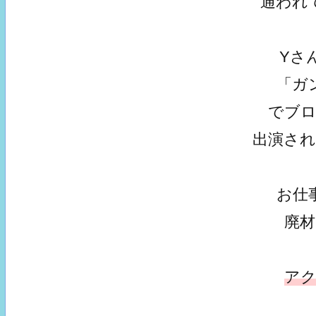
通われ
Yさ
「ガ
でブ
出演さ
お仕
廃
ア