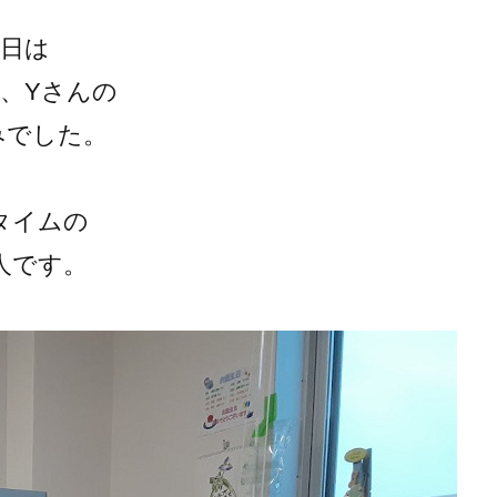
今日は
と、Yさんの
みでした。
タイムの
人です。