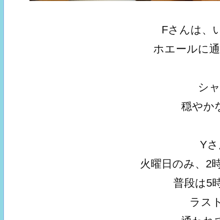
Fさんは、
ホエールに
シ
穏やか
Y
火曜日のみ、2
普段は5
ラス