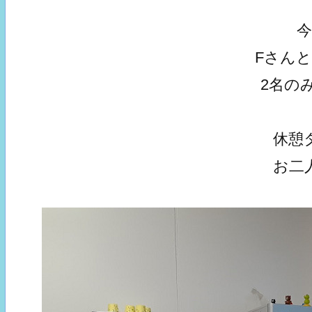
Fさん
2名の
休憩
お二