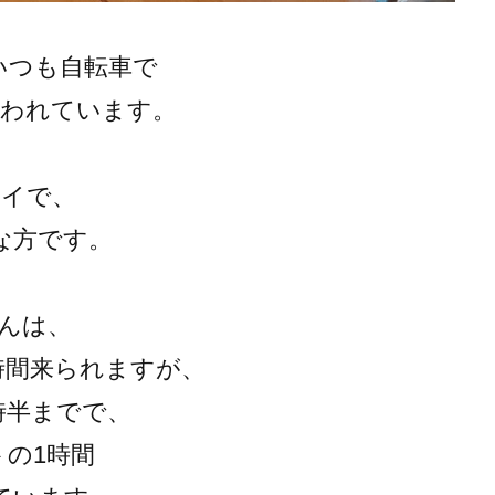
いつも自転車で
通われています。
ャイで、
な方です。
さんは、
時間来られますが、
時半までで、
トの1時間