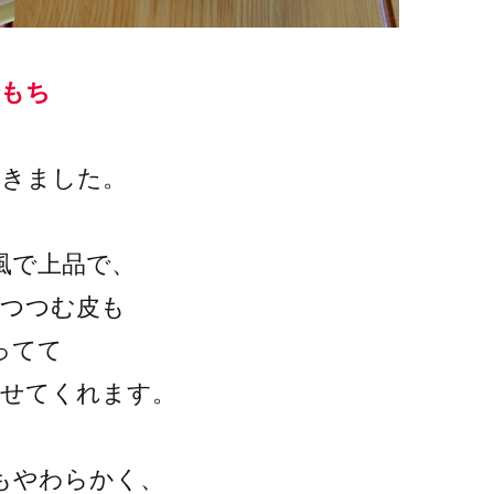
湯もち
だきました。
風で上品で、
をつつむ皮も
ってて
ませてくれます。
もやわらかく、