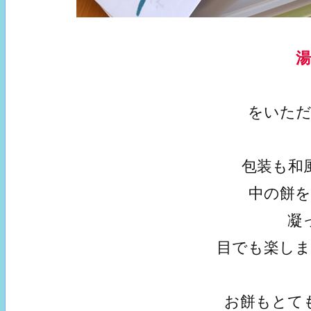
をいた
包装も和
中の餅
凝
目でも楽し
お餅もとて