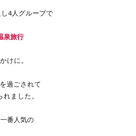
良し4人グループで
温泉旅行
出かけに。
間を過ごされて
られました。
で一番人気の