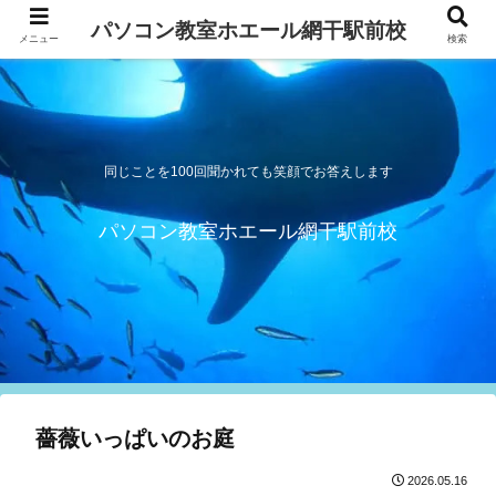
パソコン教室ホエール網干駅前校
メニュー
検索
同じことを100回聞かれても笑顔でお答えします
パソコン教室ホエール網干駅前校
薔薇いっぱいのお庭
2026.05.16