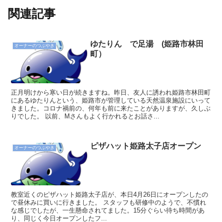
関連記事
ゆたりん で足湯 (姫路市林田
オーナーのつぶやき
町）
正月明けから寒い日が続きますね。昨日、友人に誘われ姫路市林田町
にあるゆたりんという、姫路市が管理している天然温泉施設にいって
きました。コロナ禍前の、何年も前に来たことがありますが、久しぶ
りでした。 以前、Mさんもよく行かれるとお話さ...
ピザハット姫路太子店オープン
オーナーのつぶやき
教室近くのピザハット姫路太子店が、本日4月26日にオープンしたの
で昼休みに買いに行きました。 スタッフも研修中のようで、不慣れ
な感じでしたが、一生懸命されてました。15分ぐらい待ち時間があ
り、同じく今日オープンしたフ...