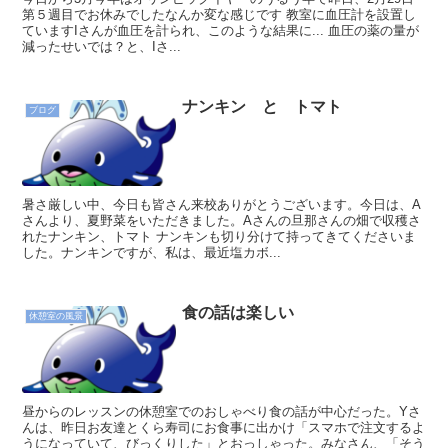
第５週目でお休みでしたなんか変な感じです 教室に血圧計を設置し
ていますIさんが血圧を計られ、このような結果に... 血圧の薬の量が
減ったせいでは？と、Iさ...
ナンキン と トマト
ブログ
暑さ厳しい中、今日も皆さん来校ありがとうございます。今日は、A
さんより、夏野菜をいただきました。Aさんの旦那さんの畑で収穫さ
れたナンキン、トマト ナンキンも切り分けて持ってきてくださいま
した。ナンキンですが、私は、最近塩カボ...
食の話は楽しい
休憩室の風景
昼からのレッスンの休憩室でのおしゃべり食の話が中心だった。Yさ
んは、昨日お友達とくら寿司にお食事に出かけ「スマホで注文するよ
うになっていて、びっくりした」とおっしゃった。みなさん、「そう