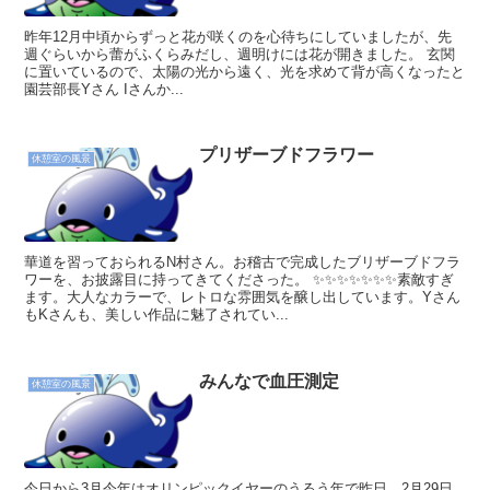
昨年12月中頃からずっと花が咲くのを心待ちにしていましたが、先
週ぐらいから蕾がふくらみだし、週明けには花が開きました。 玄関
に置いているので、太陽の光から遠く、光を求めて背が高くなったと
園芸部長Yさん Iさんか...
プリザーブドフラワー
休憩室の風景
華道を習っておられるN村さん。お稽古で完成したブリザーブドフラ
ワーを、お披露目に持ってきてくださった。 ✨✨✨✨✨✨✨素敵すぎ
ます。大人なカラーで、レトロな雰囲気を醸し出しています。Yさん
もKさんも、美しい作品に魅了されてい...
みんなで血圧測定
休憩室の風景
今日から3月今年はオリンピックイヤーのうるう年で昨日、2月29日