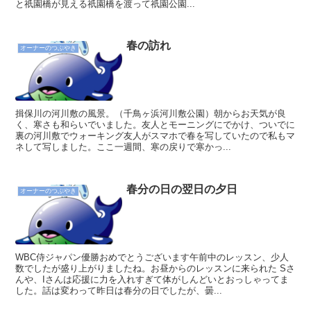
と祇園橋が見える祇園橋を渡って祇園公園...
春の訪れ
オーナーのつぶやき
揖保川の河川敷の風景。（千鳥ヶ浜河川敷公園）朝からお天気が良
く、寒さも和らいでいました。友人とモーニングにでかけ、ついでに
裏の河川敷でウォーキング友人がスマホで春を写していたので私もマ
ネして写しました。ここ一週間、寒の戻りで寒かっ...
春分の日の翌日の夕日
オーナーのつぶやき
WBC侍ジャパン優勝おめでとうございます午前中のレッスン、少人
数でしたが盛り上がりましたね。お昼からのレッスンに来られた Sさ
んや、Iさんは応援に力を入れすぎて体がしんどいとおっしゃってま
した。話は変わって昨日は春分の日でしたが、曇...